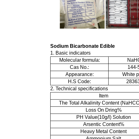
Sodium Bicarbonate Edible
1. Basic ind
Molecular formula:
NaH
Cas No.:
144-
Appearance:
White 
H.S Code:
2836
2. Technical spe
Item
The Total Alkalinity Content (NaHC
Loss On Dring%
PH Value(10g/l) Solution
Arsentic Content%
Heavy Metal Content
Ammonium Salt